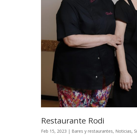
Restaurante Rodi
Feb 15, 2023
|
Bares y restaurantes
,
Noticias
,
S