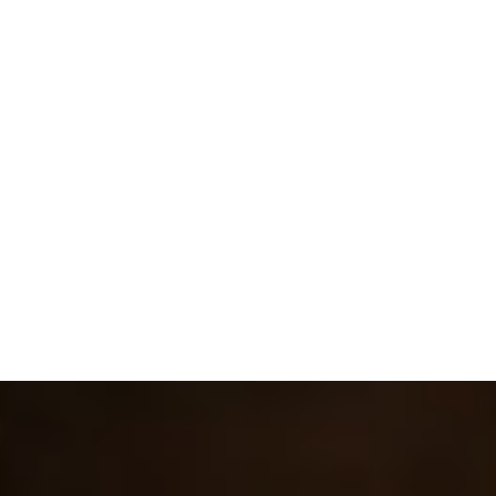
El concurso gastronómico organizado por el
Ayuntamiento de Zaragoza y la Asociación de
Cafés y Bares de Zaragoza y Provincia ya tiene
ganadores en el segundo bloque de distritos de
esta tercera edición. El certamen, que en sus dos
ediciones anteriores reunió a cerca...