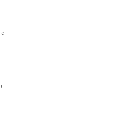
 el
 a
d