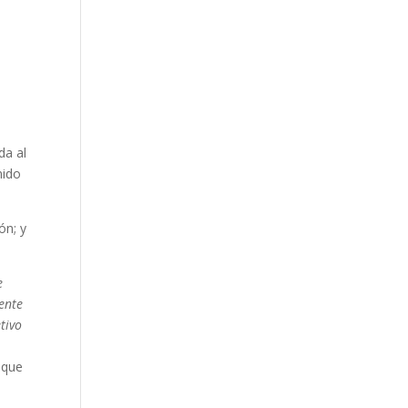
da al
nido
ón; y
e
ente
tivo
 que