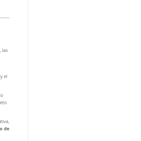
 las
e
y el
/o
jeto
iva,
co de