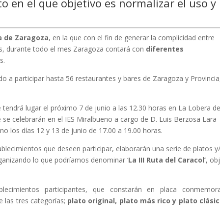
o en el que objetivo es normalizar el uso y
ra de Zaragoza
, en la que con el fin de generar la complicidad entre
es, durante todo el mes Zaragoza contará con
diferentes
s.
do a participar hasta 56 restaurantes y bares de Zaragoza y Provincia,
 tendrá lugar el próximo 7 de junio a las 12.30 horas en La Lobera d
e se celebrarán en el IES Miralbueno a cargo de D. Luis Berzosa Lara 
no los días 12 y 13 de junio de 17.00 a 19.00 horas.
tablecimientos que deseen participar, elaborarán una serie de platos y
rganizando lo que podríamos denominar ‘
La III Ruta del Caracol’
, ob
lecimientos participantes, que constarán en placa conmemorat
 las tres categorías;
plato original, plato más rico y plato clási