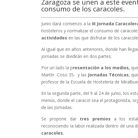
Zaragoza se unen a este event
consumo de los caracoles.
Junio dará comienzo a la
III Jornada Caracole
hosteleros y normalizar el consumo de caracol
actividades
en las que disfrutar de los caracole
Al igual que en años anteriores, donde han llega
jornadas se dividirán en dos partes.
Por un lado la p
resentación a los medios,
que
Martín -Coso 35- y las
Jornadas Técnicas
, qu
profesor de la Escuela de Hostelería de Miralbue
En la segunda parte, del 9 al 24 de junio, los es
menús, donde el caracol sea el protagonista, o
de las Jornadas.
Se propone dar
tres premios
a los estab
reconociendo la labor realizada dentro de una de
caracoles.