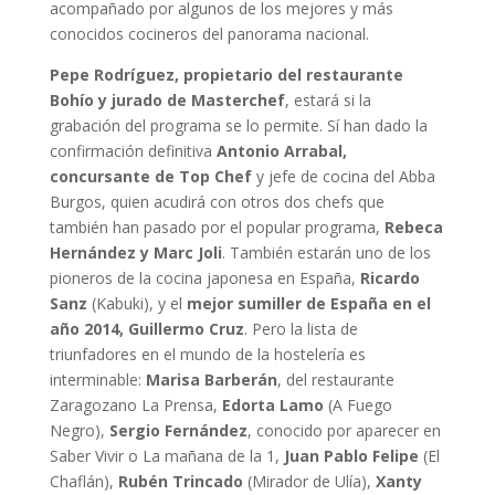
acompañado por algunos de los mejores y más
conocidos cocineros del panorama nacional.
Pepe Rodríguez, propietario del restaurante
Bohío y jurado de Masterchef
, estará si la
grabación del programa se lo permite. Sí han dado la
confirmación definitiva
Antonio Arrabal,
concursante de Top Chef
y jefe de cocina del Abba
Burgos, quien acudirá con otros dos chefs que
también han pasado por el popular programa,
Rebeca
Hernández y Marc Joli
. También estarán uno de los
pioneros de la cocina japonesa en España,
Ricardo
Sanz
(Kabuki), y el
mejor sumiller de España en el
año 2014, Guillermo Cruz
. Pero la lista de
triunfadores en el mundo de la hostelería es
interminable:
Marisa Barberán
, del restaurante
Zaragozano La Prensa,
Edorta Lamo
(A Fuego
Negro),
Sergio Fernández
, conocido por aparecer en
Saber Vivir o La mañana de la 1,
Juan Pablo Felipe
(El
Chaflán),
Rubén Trincado
(Mirador de Ulía),
Xanty