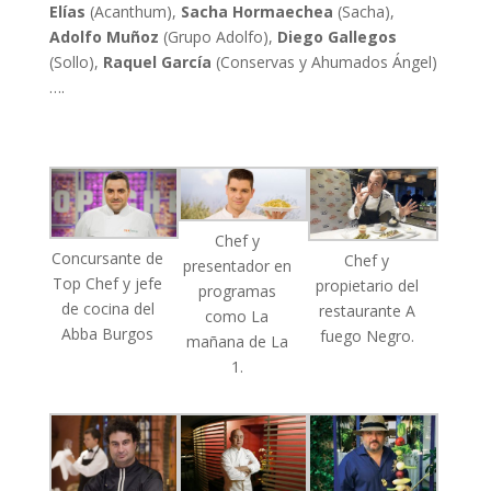
Elías
(Acanthum),
Sacha Hormaechea
(Sacha),
Adolfo Muñoz
(Grupo Adolfo),
Diego Gallegos
(Sollo),
Raquel García
(Conservas y Ahumados Ángel)
….
Chef y
Concursante de
Chef y
presentador en
Top Chef y jefe
propietario del
programas
de cocina del
restaurante A
como La
Abba Burgos
fuego Negro.
mañana de La
1.