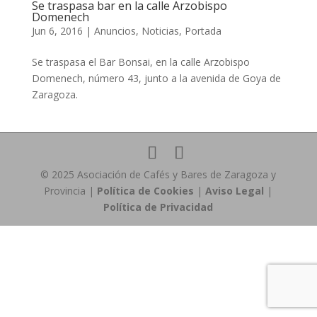
Se traspasa bar en la calle Arzobispo
Domenech
Jun 6, 2016
|
Anuncios
,
Noticias
,
Portada
Se traspasa el Bar Bonsai, en la calle Arzobispo
Domenech, número 43, junto a la avenida de Goya de
Zaragoza.
© 2025 Asociación de Cafés y Bares de Zaragoza y
Provincia |
Política de Cookies
|
Aviso Legal
|
Política de Privacidad