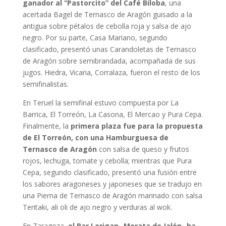
ganador al “Pastorcito” del Café Biloba
, una
acertada Bagel de Ternasco de Aragón guisado a la
antigua sobre pétalos de cebolla roja y salsa de ajo
negro. Por su parte, Casa Mariano, segundo
clasificado, presentó unas Carandoletas de Ternasco
de Aragón sobre semibrandada, acompañada de sus
jugos. Hiedra, Vicaria, Corralaza, fueron el resto de los
semifinalistas.
En Teruel la semifinal estuvo compuesta por La
Barrica, El Torreón, La Casona, El Mercao y Pura Cepa.
Finalmente, la
primera plaza fue para la propuesta
de El Torreón, con una Hamburguesa de
Ternasco de Aragón
con salsa de queso y frutos
rojos, lechuga, tomate y cebolla; mientras que Pura
Cepa, segundo clasificado, presentó una fusión entre
los sabores aragoneses y japoneses que se tradujo en
una Pierna de Ternasco de Aragón marinado con salsa
Teritaki, ali oli de ajo negro y verduras al wok.
En Zaragoza,
el Bar Lorigan -Morata de Jalón- ha