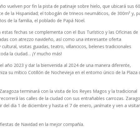
o vuelven por fin la pista de patinaje sobre hielo, que ubicará sus 
te de la Hispanidad; el tobogán de trineos neumáticos, de 300m² y, p
os de la familia, el poblado de Papá Noel.
 estas fechas se complementa con el Bus Turístico y las Oficinas de
das con atrezzo navideño, así como una interesante oferta
cultural, visitas guiadas, teatro, villancicos, belenes tradicionales
 toda la ciudad… ¡Y mucho más!
r el año 2023 y dar la bienvenida al 2024 de una manera diferente,
za su mítico Cotillón de Nochevieja en el entorno único de la Plaza 
aragoza terminará con la visita de los Reyes Magos y la tradicional
ecorrerá las calles de la ciudad con sus entrañables carrozas. Zarag
 del día 1 de diciembre y hasta el 7 de enero, ¡anímate y ven a visita
s fiestas de Navidad en la mejor compañía.