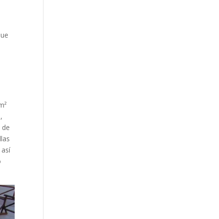
que
0m²
,
e de
llas
 así
o