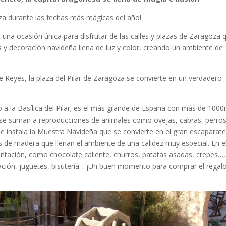
za durante las fechas más mágicas del año!
 una ocasión única para disfrutar de las calles y plazas de Zaragoza 
s y decoración navideña llena de luz y color, creando un ambiente de
 Reyes, la plaza del Pilar de Zaragoza se convierte en un verdadero
o a la Basílica del Pilar; es el más grande de España con más de 100
l se suman a reproducciones de animales como ovejas, cabras, perros
 se instala la Muestra Navideña que se convierte en el gran escaparat
as de madera que llenan el ambiente de una calidez muy especial. En e
ntación, como chocolate caliente, churros, patatas asadas, crepes…,
ción, juguetes, bisutería… ¡Un buen momento para comprar el regal