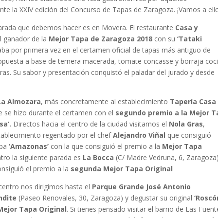
nte la XXIV edición del Concurso de Tapas de Zaragoza. ¡Vamos a ello
parada que debemos hacer es en Movera. El restaurante
Casa y
l ganador de la
Mejor Tapa de Zaragoza 2018
con su
‘Tataki
ipaba por primera vez en el certamen oficial de tapas más antiguo de
propuesta a base de ternera macerada, tomate concasse y borraja coc
as. Su sabor y presentación conquistó el paladar del jurado y desde
La Almozara
, más concretamente al establecimiento
Tapería Casa
e se hizo durante el certamen con el
segundo premio a la Mejor 
sa’.
Directos hacia el centro de la ciudad visitamos el
Nola Gras
,
tablecimiento regentado por el chef
Alejandro Viñal
que consiguió
apa
‘Amazonas’
con la que consiguió el premio a la
Mejor Tapa
ntro la siguiente parada es
La Bocca
(C/ Madre Vedruna, 6, Zaragoza
nsiguió el premio a la
segunda Mejor Tapa Original
centro nos dirigimos hasta el
Parque Grande José Antonio
ndite
(Paseo Renovales, 30, Zaragoza) y degustar su original
‘Roscó
Mejor Tapa Original
. Si tienes pensado visitar el barrio de Las Fuent