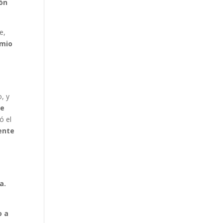
ón
e,
emio
, y
de
ó el
iente
a.
o a