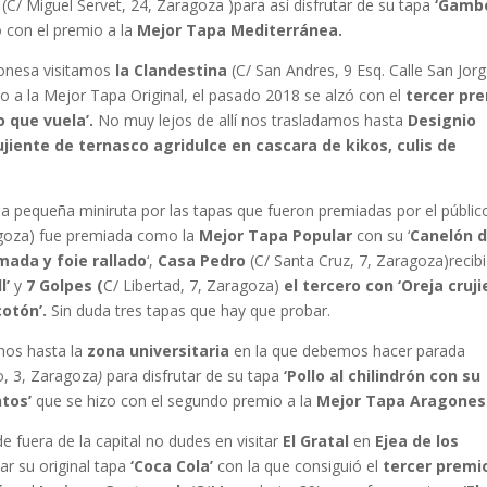
(C/ Miguel Servet, 24, Zaragoza )para así disfrutar de su tapa
‘Gamb
 con el premio a la
Mejor Tapa Mediterránea.
gonesa visitamos
la Clandestina
(C/ San Andres, 9 Esq. Calle San Jorg
o a la Mejor Tapa Original, el pasado 2018 se alzó con el
tercer pr
 que vuela’.
No muy lejos de allí nos trasladamos hasta
Designio
ujiente de ternasco agridulce en cascara de kikos, culis de
na pequeña miniruta por las tapas que fueron premiadas por el público
agoza) fue premiada como la
Mejor Tapa Popular
con su ‘
Canelón 
mada y foie rallado
‘,
Casa Pedro
(C/ Santa Cruz, 7, Zaragoza)recibi
l’
y
7 Golpes (
C/ Libertad, 7, Zaragoza)
el tercero con ‘Oreja cruj
otón’.
Sin duda tres tapas que hay que probar.
mos hasta la
zona universitaria
en la que debemos hacer parada
o, 3, Zaragoza
)
para disfrutar de su tapa
‘Pollo al chilindrón con su
ntos’
que se hizo con el segundo premio a la
Mejor Tapa Aragones
e fuera de la capital no dudes en visitar
El Gratal
en
Ejea de los
ar su original tapa
‘Coca Cola’
con la que consiguió el
tercer premi