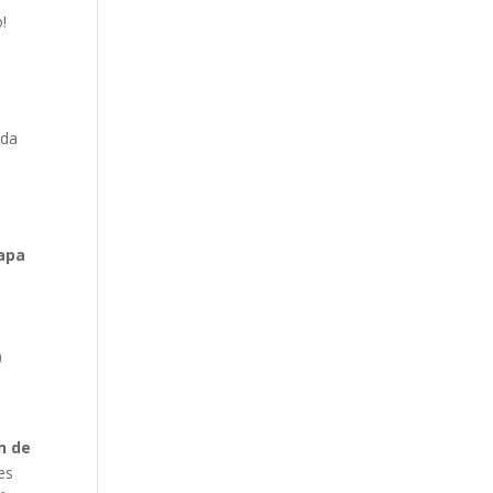
!
ida
Tapa
)
n de
es