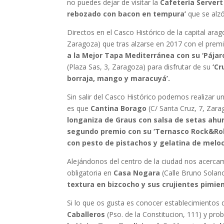
no puedes dejar de visitar la
Cafetería Servert
rebozado con bacon en tempura’
que se alzó
Directos en el Casco Histórico de la capital ara
Zaragoza) que tras alzarse en 2017 con el premi
a la Mejor Tapa Mediterránea con su ‘Pájaro
(Plaza Sas, 3, Zaragoza) para disfrutar de su
‘Cr
borraja, mango y maracuyá’.
Sin salir del Casco Histórico podemos realizar u
es que
Cantina Borago
(C/ Santa Cruz, 7, Zar
longaniza de Graus con salsa de setas ahu
segundo premio con su ‘Ternasco Rock&Rol
con pesto de pistachos y gelatina de meloc
Alejándonos del centro de la ciudad nos acerca
obligatoria en
Casa Nogara
(Calle Bruno Solan
textura en bizcocho y sus crujientes pimie
Si lo que os gusta es conocer establecimientos d
Caballeros
(Pso. de la Constitucion, 111) y prob