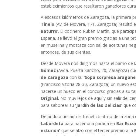
establecimientos que resultaron ganadores dura
A escasos kilómetros de Zaragoza, la primera 
Tinelo
(Av. de Movera, 171, Zaragoza) resultó e
Baturro
‘. El cocinero Rubén Martín, que partic
España, se llevó el gran premio gracias a una 
en muselina y mostaza con sal de aceitunas negr
entonces, de sus clientes.
Desde Movera nos dirigimos hasta el barrio de
Gómez
(Avda. Puerta Sancho, 20, Zaragoza) qu
de Zaragoza
con su
‘Sopa sorpresa aragone
(Francisco Vitoria 28-30, Zaragoza) un nuevo es
hacerse un hueco en el concurso gracias a su t
Original.
No muy lejos de aquí y sin salir del ce
para saborear su
‘Jardín de las Delicias’
que co
Dejando a un lado el frenético ritmo de la zona 
Labordeta
para hacer una parada en
Bar Esco
esturión’
que se alzó con el tercer premio a la