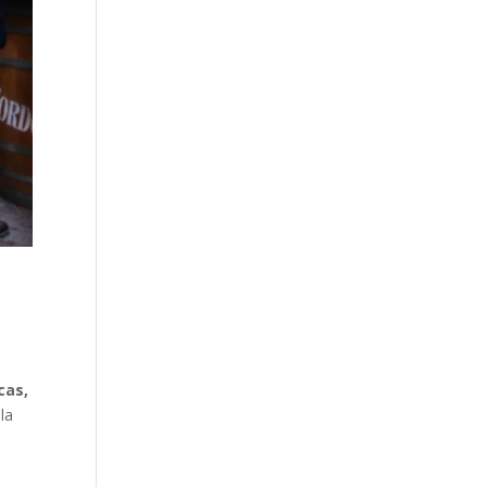
cas,
la