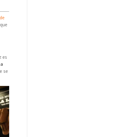
 de
 que
z es
za
ue se