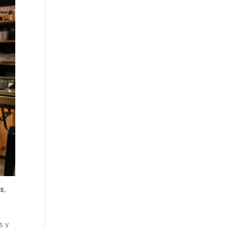
as
,
s y