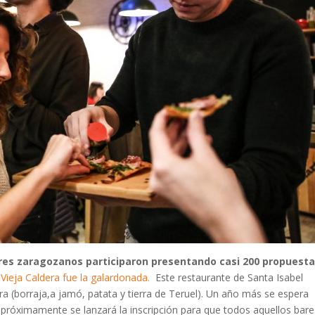
ares zaragozanos participaron presentando casi 200 propuest
 Vieja Caldera fue la galardonada.
Este restaurante de Santa Isabel
rra (borraja,a jamó, patata y tierra de Teruel). Un año más se espera
 próximamente se lanzará la inscripción para que todos aquellos bare