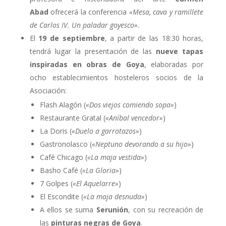
Abad
ofrecerá la conferencia
«Mesa, cava y ramillete
de Carlos IV. Un paladar goyesco»
.
El
19 de septiembre
, a partir de las 18:30 horas,
tendrá lugar la presentación de las
nueve tapas
inspiradas en obras de Goya
, elaboradas por
ocho establecimientos hosteleros socios de la
Asociación:
Flash Alagón (
«Dos viejos comiendo sopa»
)
Restaurante Gratal (
«Aníbal vencedor»
)
La Doris (
«Duelo a garrotazos»
)
Gastronolasco (
«Neptuno devorando a su hijo»
)
Café Chicago (
«La maja vestida»
)
Basho Café (
«La Gloria»
)
7 Golpes (
«El Aquelarre»
)
El Escondite (
«La maja desnuda»
)
A ellos se suma
Serunión
, con su recreación de
las
pinturas negras de Goya
.