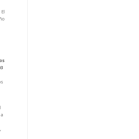
 El
año
os
03
os
l
 a
,