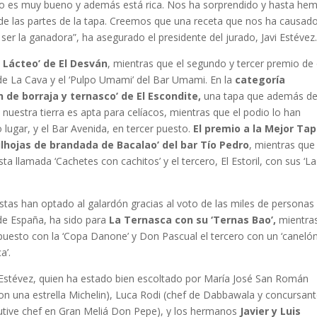
pto es muy bueno y además está rica. Nos ha sorprendido y hasta he
de las partes de la tapa. Creemos que una receta que nos ha causad
er la ganadora”, ha asegurado el presidente del jurado, Javi Estévez
o Lácteo’ de El Desván
, mientras que el segundo y tercer premio de
’ de La Cava y el ‘Pulpo Umami’ del Bar Umami. En la
categoría
 de borraja y ternasco’ de El Escondite,
una tapa que además d
nuestra tierra es apta para celíacos, mientras que el podio lo han
lugar, y el Bar Avenida, en tercer puesto.
El premio a la Mejor Ta
ilhojas de brandada de Bacalao’ del bar Tío Pedro
, mientras que
 llamada ‘Cachetes con cachitos’ y el tercero, El Estoril, con sus ‘L
listas han optado al galardón gracias al voto de las miles de personas
 de España, ha sido para
La Ternasca con su ‘Ternas Bao’,
mientra
esto con la ‘Copa Danone’ y Don Pascual el tercero con un ‘caneló
a’.
vi Estévez, quien ha estado bien escoltado por María José San Román
con una estrella Michelin), Luca Rodi (chef de Dabbawala y concursan
utive chef en Gran Meliá Don Pepe), y los hermanos
Javier y Luis