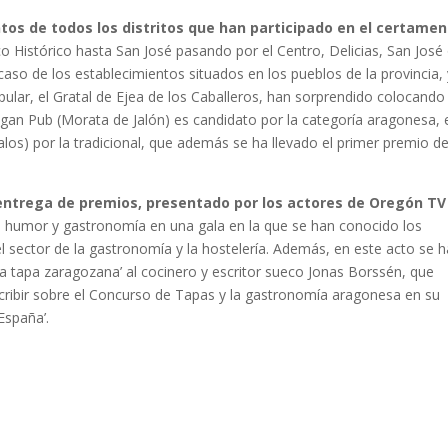
os de todos los distritos que han participado en el certamen
co Histórico hasta San José pasando por el Centro, Delicias, San José
caso de los establecimientos situados en los pueblos de la provincia,
pular, el Gratal de Ejea de los Caballeros, han sorprendido colocando
origan Pub (Morata de Jalón) es candidato por la categoría aragonesa, 
valos) por la tradicional, que además se ha llevado el primer premio d
entrega de premios, presentado por los actores de Oregón TV
o humor y gastronomía en una gala en la que se han conocido los
el sector de la gastronomía y la hostelería. Además, en este acto se h
la tapa zaragozana’ al cocinero y escritor sueco Jonas Borssén, que
scribir sobre el Concurso de Tapas y la gastronomía aragonesa en su
España’.