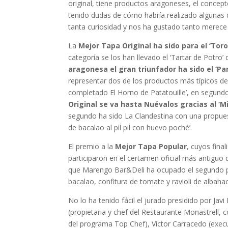
original, tiene productos aragoneses, el conce
tenido dudas de cómo habría realizado algunas 
tanta curiosidad y nos ha gustado tanto merece s
La
Mejor Tapa Original ha sido para el ‘Tor
categoría se los han llevado el ‘Tartar de Potro
aragonesa el gran triunfador ha sido el ‘Pan
representar dos de los productos más típicos de 
completado El Horno de Patatouille’, en segundo 
Original se va hasta Nuévalos gracias al ‘M
segundo ha sido La Clandestina con una propuesta
de bacalao al pil pil con huevo poché’.
El premio a la
Mejor Tapa Popular
, cuyos fina
participaron en el certamen oficial más antiguo
que Marengo Bar&Deli ha ocupado el segundo pu
bacalao, confitura de tomate y ravioli de albahac
No lo ha tenido fácil el jurado presidido por Ja
(propietaria y chef del Restaurante Monastrell, 
del programa Top Chef), Víctor Carracedo (exec