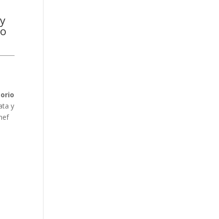
 y
do
orio
ata y
hef