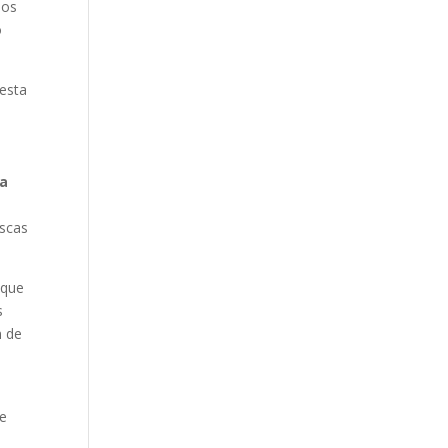
mos
o
.
 esta
e
pa
ascas
 que
s
n de
te