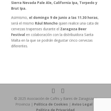
Sierra Nevada Pale Ale, California Ipa, Torpedo y
Brut Ipa.
Asimismo,
el domingo 9 de junio a las 11.30 horas
,
será el mismo
Rául Moncho
quien realice una cata de
cervezas trapenses durante el
Zaragoza Beer
Festival
en colaboración con la distribuidora Santa
Malta en la que se podrán degustar cinco cervezas
diferentes.
© 2025 Asociación de Cafés y Bares de Zaragoza y
Provincia |
Política de Cookies
|
Aviso Legal
|
Política de Privacidad