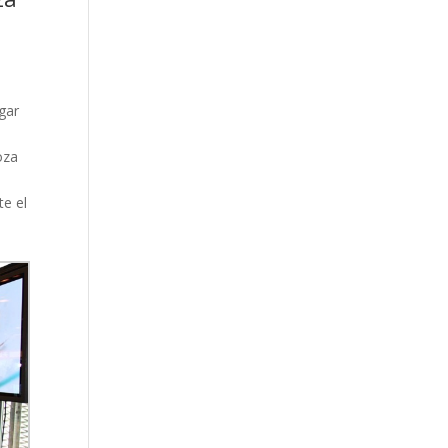
gar
oza
te el